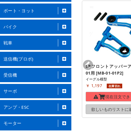
ボート・ヨット
バイク
戦車
送信機(プロポ)
ALサーボマウント RE [EG-
SPフロントアッパーア
407SM-RE]
01用 [MB-01-01P2]
受信機
イーグル模型
イーグル模型
￥ 926
￥ 1,197
在庫わずか
在庫切れ
サーボ
カートに
入れる
現在注文でき
アンプ・ESC
欲しいものリストに
追加する
欲しいものリストに
モーター