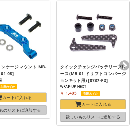
リンケージマウント MB-
クイックチェンジバッテリーブレ
01-08]
ース(MB-01 ドリフトコンバージ
型
ョンキット用) [0737-FD]
WRAP-UP NEXT
在庫わずか
￥ 1,485
在庫わずか
カートに
入れる
カートに
入れる
ものリストに
追加する
欲しいものリストに
追加する