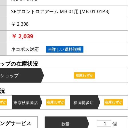
SPフロントロアアーム MB-01用 [MB-01-01P3]
￥ 2,398
￥ 2,039
ネコポス対応
※詳しい送料説明
ップの在庫状況
ンショップ
在庫わずか
況
東京秋葉原店
福岡博多店
ずか
在庫わずか
在庫わずか
ングサービス
個
数量