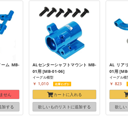
ーム MB-
ALセンターシャフトマウント MB-
AL リア
01用 [MB-01-06]
01用 [MB-
イーグル模型
イーグル模
￥ 1,010
￥ 823
在庫わずか
ません
カートに
入れる
追加する
欲しいものリストに
追加する
欲しい