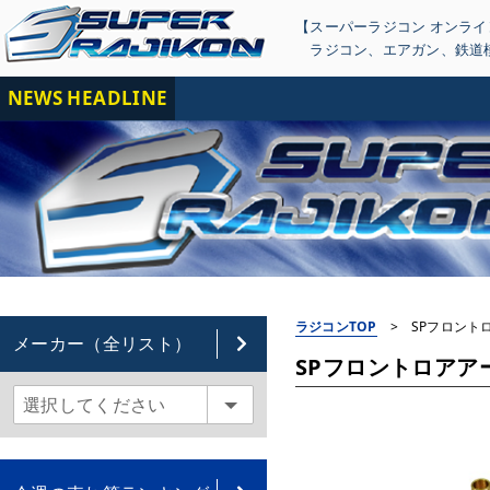
【スーパーラジコン オンラ
ラジコン
、
エアガン
、
鉄道
NEWS HEADLINE
【重
ラジコンTOP
>
SPフロントロア
メーカー（全リスト）
SPフロントロアアーム 