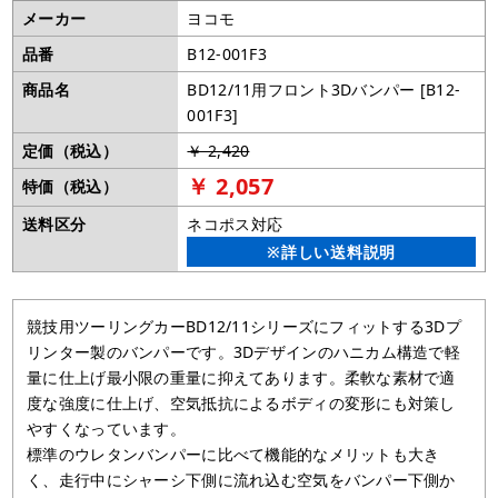
メーカー
ヨコモ
品番
B12-001F3
商品名
BD12/11用フロント3Dバンパー [B12-
001F3]
定価（税込）
￥ 2,420
￥ 2,057
特価（税込）
送料区分
ネコポス対応
※詳しい送料説明
競技用ツーリングカーBD12/11シリーズにフィットする3Dプ
リンター製のバンパーです。3Dデザインのハニカム構造で軽
量に仕上げ最小限の重量に抑えてあります。柔軟な素材で適
度な強度に仕上げ、空気抵抗によるボディの変形にも対策し
やすくなっています。
標準のウレタンバンパーに比べて機能的なメリットも大き
く、走行中にシャーシ下側に流れ込む空気をバンパー下側か