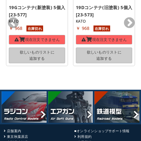
19Gコンテナ(新塗装) 5個入 
19Dコンテナ(旧塗装) 5個入 
[23-577]
[23-573]
KATO
KATO
￥ 968
￥ 968
在庫切れ
在庫切れ
現在注文できません
現在注文できません
欲しいものリストに
欲しいものリストに
追加する
追加する
店舗案内
■オンラインショップサポート情報
東京秋葉原店
利用規約