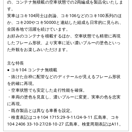
の、コンテナ無積載の空車状態での2両編成を製品化いたしま
す。
実車はコキ104同士は勿論、コキ106などのコキ100系列のほ
か、コキ200やコキ50000と連結した組成も日常的に見られ、
全国各地で活躍を続けています。
お好みのコンテナを積載するほか、空車状態でも精密に再現
したフレーム形状、より実車に近い濃いブルーの塗色といっ
た外観をお楽しみいただけます。
主な特長
● コキ104 コンテナ無積載
・抜けた台枠に配管などのディテールが見えるフレーム形状
を的確に再現。
・空車状態でも安定した走行性能を確保。
・車両の塗色を見直し、濃いブルーに変更。実車の色を忠実
に再現。
・既存製品とは異なる車番を設定。
・検査表記はコキ104 1715:29-9-11/24-9-11 広島車、コキ
104 2406 33-10-27/28-10-27 広島車。検査周期表記はA11。