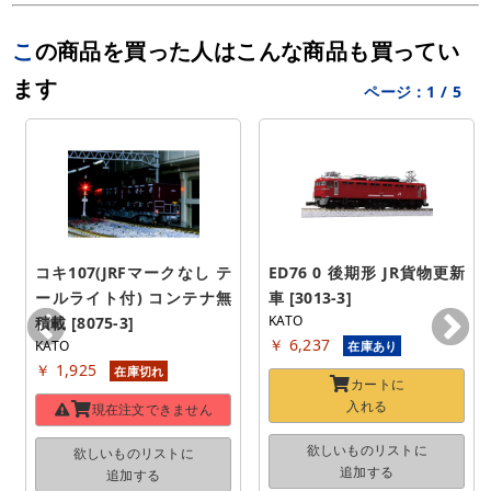
この商品を買った人はこんな商品も買ってい
ます
ページ：
1
/
5
コキ107(JRFマークなし テ
ED76 0 後期形 JR貨物更新
ールライト付) コンテナ無
車 [3013-3]
KATO
積載 [8075-3]
￥ 6,237
KATO
在庫あり
￥ 1,925
在庫切れ
カートに
入れる
現在注文できません
欲しいものリストに
欲しいものリストに
追加する
追加する