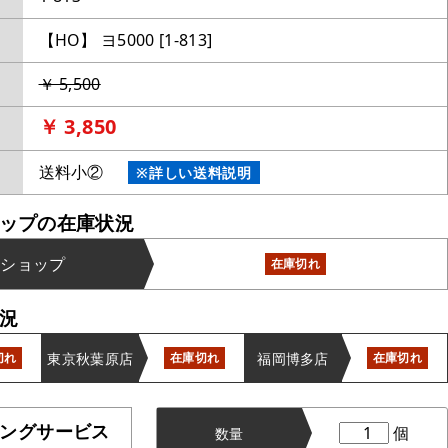
【HO】 ヨ5000 [1-813]
￥ 5,500
￥ 3,850
送料小②
※詳しい送料説明
ップの在庫状況
ンショップ
在庫切れ
況
東京秋葉原店
福岡博多店
切れ
在庫切れ
在庫切れ
ングサービス
個
数量