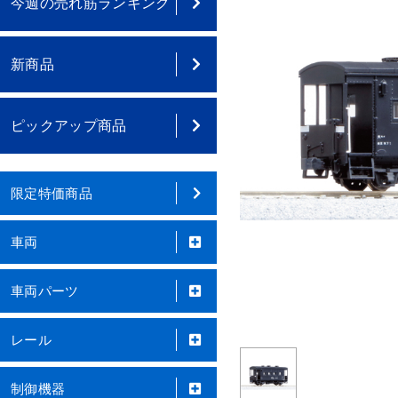
今週の売れ筋ランキング
新商品
ピックアップ商品
限定特価商品
車両
車両パーツ
レール
制御機器