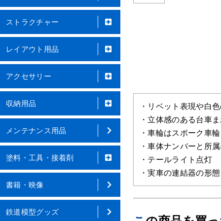
ストラクチャー
レイアウト用品
アクセサリー
収納用品
・リベット表現や白色
・立体感のある台車ま
メンテナンス用品
・車輪はスポーク車輪
・車体ナンバーと所属
塗料・工具・接着剤
・テールライト点灯
・実車の連結器の形態
書籍・映像
鉄道模型グッズ
この商品を買