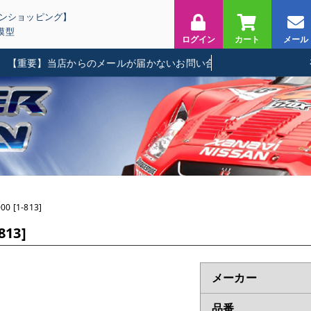
インショッピング】
模型
ログイン
カート
メール
重要】当店からのメールが届かないお問い合わせに関して
0 [1-813]
813]
メーカー
品番