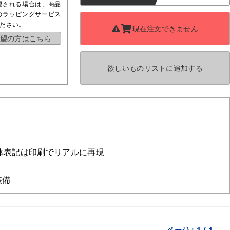
望される場合は、商品
のラッピングサービス
ださい。
現在注文できません
望の方はこちら
欲しいものリストに
追加する
体表記は印刷でリアルに再現
装備
ページ：
1
/
1