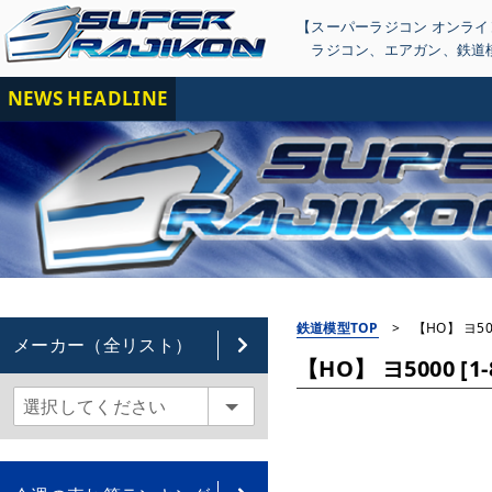
【スーパーラジコン オンラ
ラジコン
、
エアガン
、
鉄道
NEWS HEADLINE
【
鉄道模型TOP
>
【HO】 ヨ500
メーカー（全リスト）
【HO】 ヨ5000 [1-