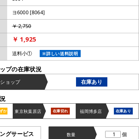
ヨ6000 [8064]
￥ 2,750
￥ 1,925
送料小①
※詳しい送料説明
ップの在庫状況
在庫あり
ンショップ
況
東京秋葉原店
福岡博多店
ずか
在庫切れ
在庫あり
ングサービス
個
数量