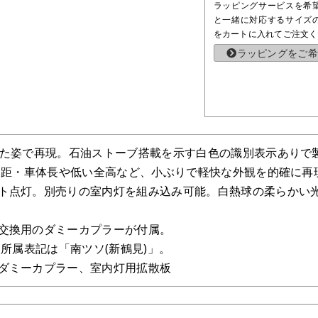
ラッピングサービスを希
と一緒に対応するサイズ
をカートに入れてご注文く
ラッピングをご希
られた姿で再現。石油ストーブ搭載を示す白色の識別表示ありで
短い軸距・車体長や低い全高など、小ぶりで軽快な外観を的確に再
イト点灯。別売りの室内灯を組み込み可能。白熱球の柔らかい
る交換用のダミーカプラーが付属。
」。所属表記は「南ツソ(新鶴見)」。
用ダミーカプラー、室内灯用拡散板