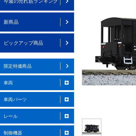
今週の売れ筋ランキング
新商品
ピックアップ商品
限定特価商品
車両
車両パーツ
レール
制御機器