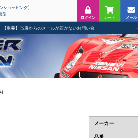
インショッピング】
模型
ログイン
カート
メール
要】当店からのメールが届かないお問い合わせに関して
4]
メーカー
品番