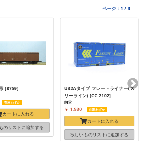
ページ：
1
/
3
 [8759]
U32Aタイプ フレートライナー(ス
リーライン) [CC-2102]
朗堂
在庫わずか
￥ 1,980
在庫わずか
カートに
入れる
カートに
入れる
ものリストに
追加する
欲しいものリストに
追加する