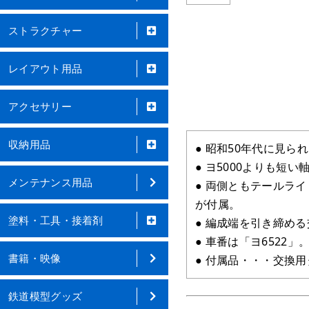
ストラクチャー
レイアウト用品
アクセサリー
収納用品
● 昭和50年代に見
● ヨ5000よりも
メンテナンス用品
● 両側ともテールラ
が付属。
塗料・工具・接着剤
● 編成端を引き締め
● 車番は「ヨ6522
書籍・映像
● 付属品・・・交換
鉄道模型グッズ