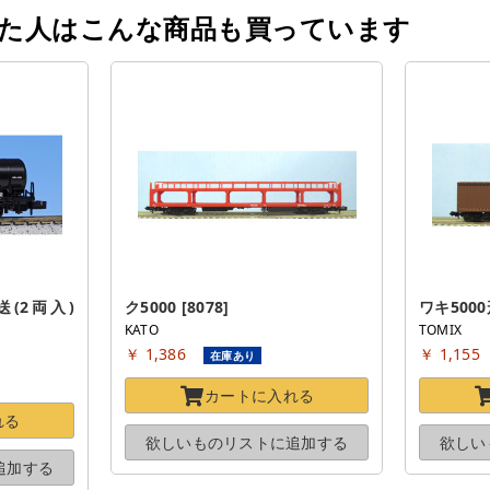
った人はこんな商品も買っています
(2両入) 
ク5000 [8078]
ワキ5000形
KATO
TOMIX
￥ 1,386
￥ 1,155
在庫あり
カートに
入れる
れる
欲しいものリストに
追加する
欲しい
追加する