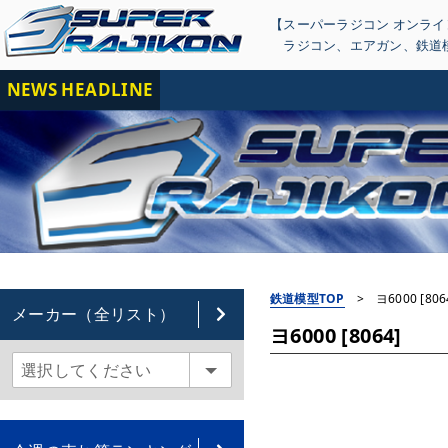
【スーパーラジコン オンラ
ラジコン
、
エアガン
、
鉄道
NEWS HEADLINE
【重
鉄道模型TOP
>
ヨ6000 [806
メーカー（全リスト）
ヨ6000 [8064]