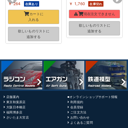
￥ 264
￥ 1,760
在庫あり
在庫切れ
カートに
現在注文できません
入れる
欲しいものリストに
欲しいものリストに
追加する
追加する
店舗案内
■オンラインショップサポート情報
東京秋葉原店
利用規約
大阪日本橋店
会員登録
福岡博多店
ご注文方法
さいたま大宮店
お問い合わせ
よくあるご質問