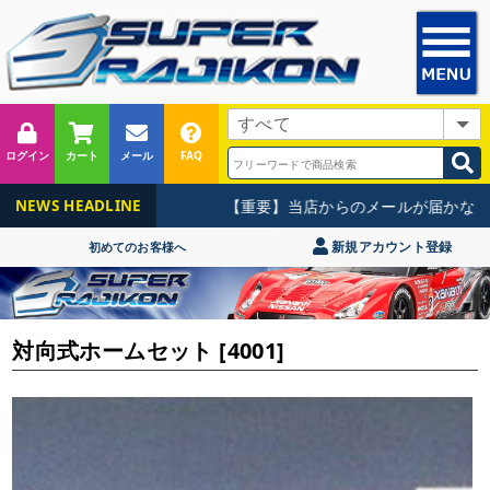
ログイン
カート
メール
FAQ
【重要】当店からのメールが届かない
NEWS HEADLINE
新規アカウント登録
初めてのお客様へ
対向式ホームセット [4001]