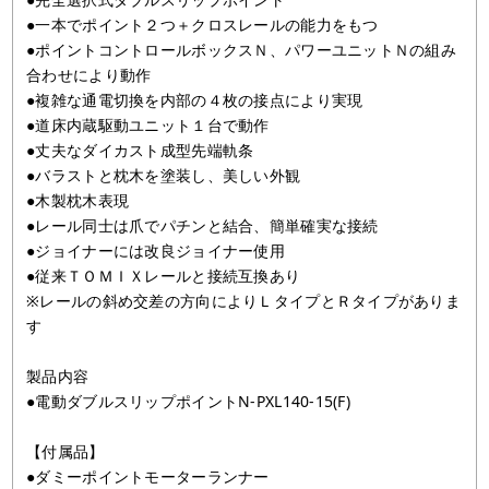
●一本でポイント２つ＋クロスレールの能力をもつ
●ポイントコントロールボックスＮ、パワーユニットＮの組み
合わせにより動作
●複雑な通電切換を内部の４枚の接点により実現
●道床内蔵駆動ユニット１台で動作
●丈夫なダイカスト成型先端軌条
●バラストと枕木を塗装し、美しい外観
●木製枕木表現
●レール同士は爪でパチンと結合、簡単確実な接続
●ジョイナーには改良ジョイナー使用
●従来ＴＯＭＩＸレールと接続互換あり
※レールの斜め交差の方向によりＬタイプとＲタイプがありま
す
製品内容
●電動ダブルスリップポイントN-PXL140-15(F)
【付属品】
●ダミーポイントモーターランナー