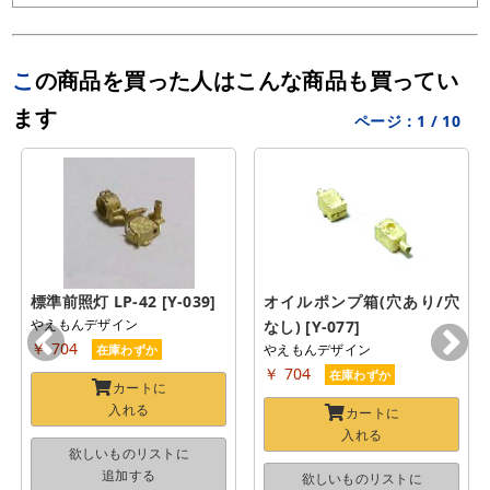
この商品を買った人はこんな商品も買ってい
ます
ページ：
1
/
10
標準前照灯 LP-42 [Y-039]
オイルポンプ箱(穴あり/穴
やえもんデザイン
なし) [Y-077]
￥ 704
やえもんデザイン
在庫わずか
￥ 704
在庫わずか
カートに
入れる
カートに
入れる
欲しいものリストに
追加する
欲しいものリストに