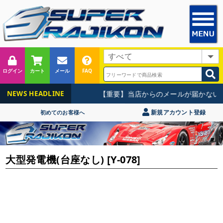
ログイン
カート
メール
FAQ
【重要】当店からのメールが届かないお
NEWS HEADLINE
新規アカウント登録
初めてのお客様へ
大型発電機(台座なし) [Y-078]