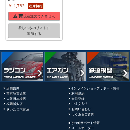
￥ 1,782
在庫切れ
現在注文できません
欲しいものリストに
追加する
店舗案内
■オンラインショップサポート情報
東京秋葉原店
利用規約
大阪日本橋店
会員登録
福岡博多店
ご注文方法
さいたま大宮店
お問い合わせ
よくあるご質問
■その他サポート情報
メールオーダー