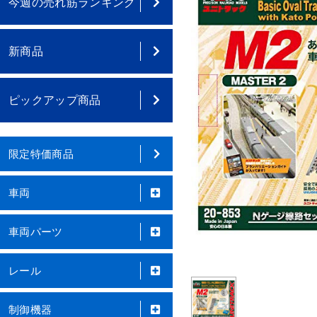
今週の売れ筋ランキング
新商品
ピックアップ商品
限定特価商品
車両
車両パーツ
レール
制御機器