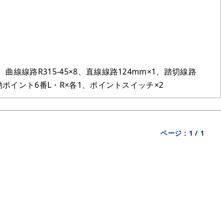
曲線線路R315-45×8、直線線路124mm×1、踏切線路
電動ポイント6番L・R×各1、ポイントスイッチ×2
ページ：
1
/
1