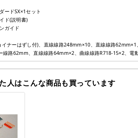
ードSX×1セット
イド(説明書)
ンガイド
イナーはずし付)、直線線路248mm×10、直線線路62mm×1、
ー線路62mm、直線線路64mm×2、曲線線路R718-15×2、
った人はこんな商品も買っています