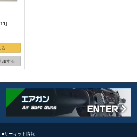
11]
れる
追加する
■サーキット情報