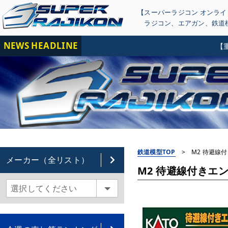
【スーパーラジコン オンラ
ラジコン
、
エアガン
、
鉄道
NEWS HEADLINE
【重要】
鉄道模型TOP
>
M2 待避線付
メーカー（全リスト）
M2 待避線付きエンド