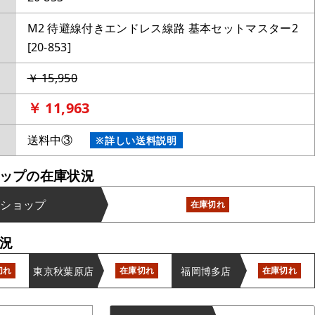
M2 待避線付きエンドレス線路 基本セットマスター2
[20-853]
￥ 15,950
￥ 11,963
送料中③
※詳しい送料説明
ップの在庫状況
ンショップ
在庫切れ
況
東京秋葉原店
福岡博多店
切れ
在庫切れ
在庫切れ