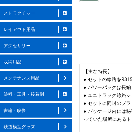
ストラクチャー
レイアウト用品
アクセサリー
収納用品
【主な特長】
メンテナンス用品
● セットの線路をR3
● パワーパックは長
塗料・工具・接着剤
● ユニトラック線路
● セットに同封のプ
書籍・映像
● パッケージ内には
っていた場所にあるト
鉄道模型グッズ