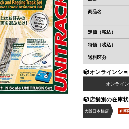
商品名
定価（税込）
特価（税込）
送料区分
オンラインショ
オンライ
店舗別の在庫状
大阪日本橋店
在庫