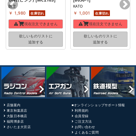
朗堂
KATO
￥ 1,980
￥ 1,001
在庫切れ
在庫切れ
現在注文できません
現在注文できません
欲しいものリストに
欲しいものリストに
追加する
追加する
店舗案内
■オンラインショップサポート情報
東京秋葉原店
利用規約
大阪日本橋店
会員登録
福岡博多店
ご注文方法
さいたま大宮店
お問い合わせ
よくあるご質問