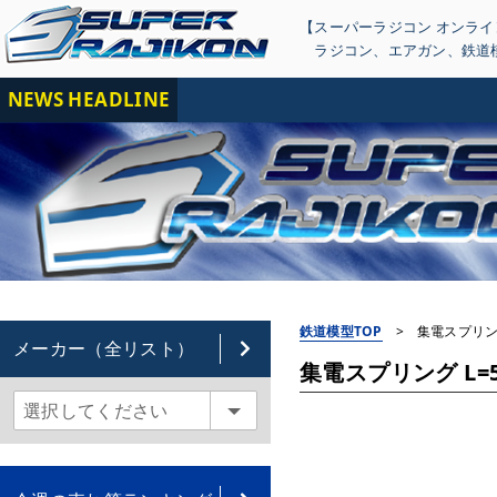
【スーパーラジコン オンラ
ラジコン
、
エアガン
、
鉄道
NEWS HEADLINE
【
鉄道模型TOP
>
集電スプリング 
メーカー（全リスト）
集電スプリング L=5.