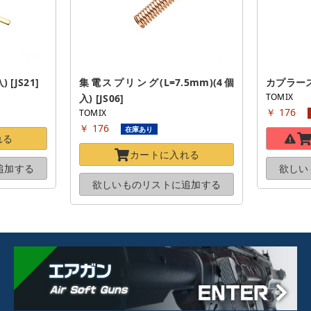
[JS21]
集電スプリング(L=7.5mm)(4個
カプラースプ
TOMIX
入) [JS06]
￥ 176
TOMIX
￥ 176
在庫あり
れる
カートに
入れる
追加する
欲しい
欲しいものリストに
追加する