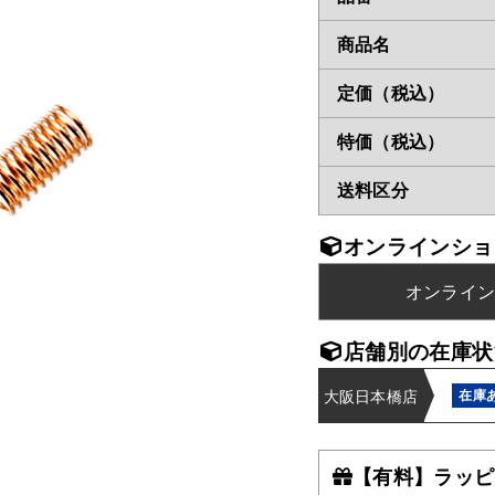
商品名
定価（税込）
特価（税込）
送料区分
オンラインショ
オンライ
店舗別の在庫状
大阪日本橋店
在庫
【有料】ラッピ