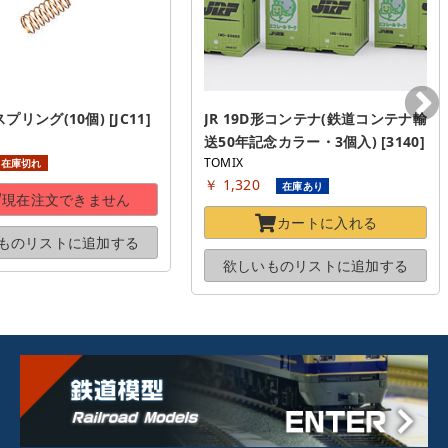
リング(10個) [JC11]
JR 19D形コンテナ(鉄道コンテナ輸
送50年記念カラー・3個入) [3140]
TOMIX
在庫切れ
￥ 1,320
在庫あり
現在注文できません
カートに
入れる
ものリストに
追加する
欲しいものリストに
追加する