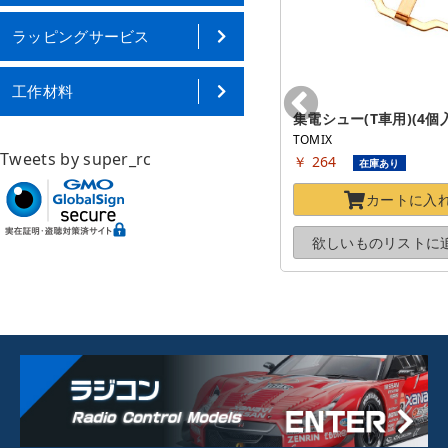
ラッピングサービス
工作材料
集電シュー(T車用)(4個入) 
TOMIX
Tweets by super_rc
￥ 264
在庫あり
カートに
入
欲しいものリストに