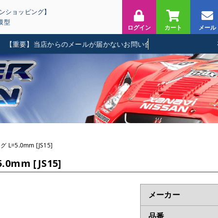
インショッピング】
模型
ログイン
カート
メール
重要】当店からのメールが届かないお問い合わせに関して
L=5.0mm [JS15]
0mm [JS15]
メーカー
品番