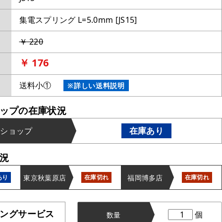
集電スプリング L=5.0mm [JS15]
￥ 220
￥ 176
送料小①
※詳しい送料説明
ップの在庫状況
在庫あり
ンショップ
況
東京秋葉原店
福岡博多店
あり
在庫切れ
在庫切れ
ングサービス
個
数量