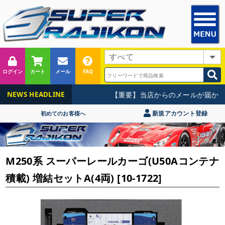
ログイン
カート
メール
FAQ
【重要】当店からのメールが届かな
NEWS HEADLINE
新規アカウント登録
初めてのお客様へ
M250系 スーパーレールカーゴ(U50Aコンテナ
積載) 増結セットA(4両) [10-1722]