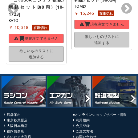
TOMIX
増結セットB(8両) [10-
￥ 15,246
1723]
在庫切れ
KATO
現在注文できません
￥ 10,318
在庫切れ
欲しいものリストに
現在注文できません
追加する
欲しいものリストに
追加する
店舗案内
■オンラインショップサポート情報
東京秋葉原店
利用規約
大阪日本橋店
会員登録
福岡博多店
ご注文方法
さいたま大宮店
お問い合わせ