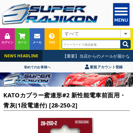
ログイン
カート
メール
FAQ
【重要】当店からのメールが届かない
NEWS HEADLINE
新規アカウント登録
初めてのお客様へ
KATOカプラー蜜連形#2 新性能電車前面用・
青灰(1段電連付) [28-250-2]