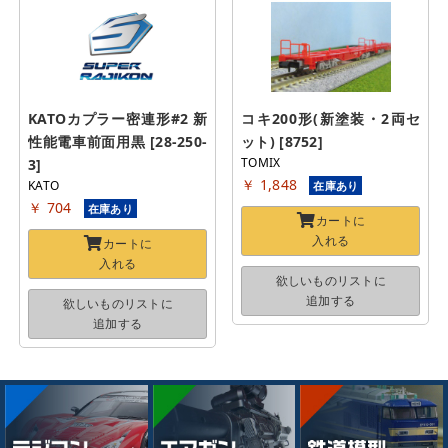
KATOカプラー密連形#2 新
コキ200形(新塗装・2両セ
性能電車前面用黒 [28-250-
ット) [8752]
TOMIX
3]
￥ 1,848
KATO
在庫あり
￥ 704
在庫あり
カートに
入れる
カートに
入れる
欲しいものリストに
追加する
欲しいものリストに
追加する