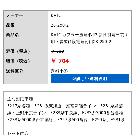
メーカー
KATO
品番
28-250-2
商品名
KATOカプラー蜜連形#2 新性能電車前面
用・青灰(1段電連付) [28-250-2]
定価（税込）
￥ 880
￥ 704
特価（税込）
送料区分
送料小①
※詳しい送料説明
主な対応車種
E217系各種、E231系東海道・湘南新宿ライン、E231系常磐
線・上野東京ライン、E233系中央線、E233系3000番台各種、
E233系5000番台京葉線、E257系500番台、E259系、E531系
セット内容