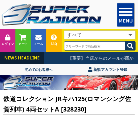
ログイン
カート
メール
FAQ
【重要】当店からのメールが届かな
NEWS HEADLINE
新規アカウント登録
初めてのお客様へ
鉄道コレクション JRキハ125(ロマンシング佐
賀列車) 4両セットA [328230]