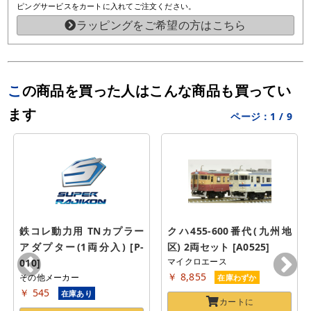
ピングサービスをカートに入れてご注文ください。
ラッピングをご希望の方はこちら
この商品を買った人はこんな商品も買ってい
ます
ページ：
1
/
9
鉄コレ動力用 TNカプラー
クハ455-600番代(九州地
アダプター(1両分入) [P-
区) 2両セット [A0525]
マイクロエース
010]
￥ 8,855
その他メーカー
在庫わずか
￥ 545
在庫あり
カートに