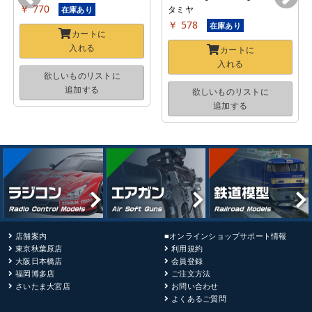
￥ 770
タミヤ
在庫あり
￥ 578
在庫あり
カートに
入れる
カートに
入れる
欲しいものリストに
追加する
欲しいものリストに
追加する
店舗案内
■オンラインショップサポート情報
東京秋葉原店
利用規約
大阪日本橋店
会員登録
福岡博多店
ご注文方法
さいたま大宮店
お問い合わせ
よくあるご質問