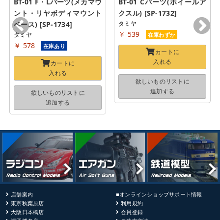
BT-01 F・Lパーツ(メカマウ
BT-01 Cパーツ(ホイールア
ント・リヤボディマウント
クスル) [SP-1732]
タミヤ
ベース) [SP-1734]
￥ 539
タミヤ
在庫わずか
￥ 578
在庫あり
カートに
入れる
カートに
入れる
欲しいものリストに
追加する
欲しいものリストに
追加する
店舗案内
■オンラインショップサポート情報
東京秋葉原店
利用規約
大阪日本橋店
会員登録