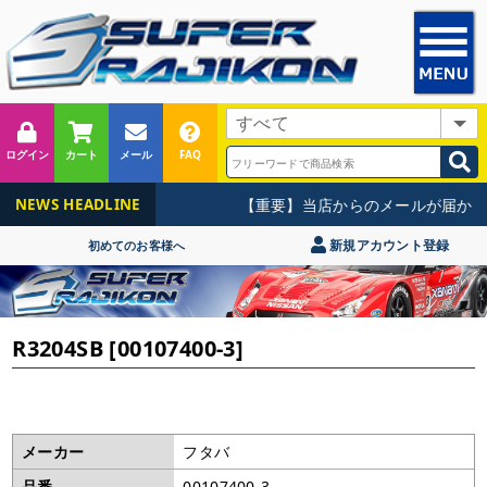
ログイン
カート
メール
FAQ
【重要】当店からのメールが届かな
NEWS HEADLINE
新規アカウント登録
初めてのお客様へ
R3204SB [00107400-3]
メーカー
フタバ
品番
00107400-3