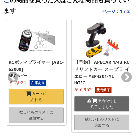
ます
ページ：
1
/
2
RCボディプライマー [ABC-
【予約】 APECAR 1/43 RC 
63000]
ドリフトカー スープラ イ
ABCホビー
エロー *SP4301-YL
￥ 2,024
HiTEC
在庫あり
￥ 6,952
受付終了
カートに
入れる
予約受付を
終了しました
欲しいものリストに
追加する
欲しいものリストに
追加する