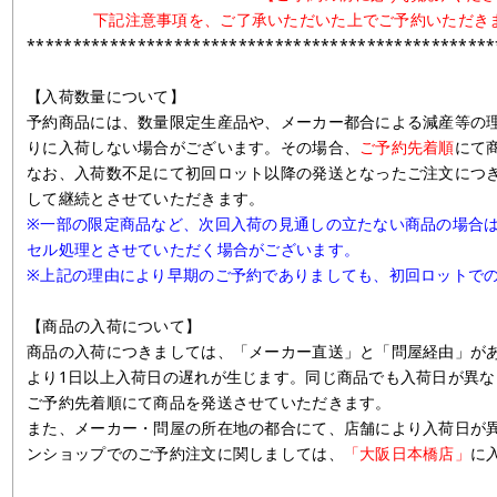
下記注意事項を、ご了承いただいた上でご予約いただき
***************************************************
【入荷数量について】
予約商品には、数量限定生産品や、メーカー都合による減産等の
りに入荷しない場合がございます。その場合、
ご予約先着順
にて
なお、入荷数不足にて初回ロット以降の発送となったご注文につ
して継続とさせていただきます。
※一部の限定商品など、次回入荷の見通しの立たない商品の場合
セル処理とさせていただく場合がございます。
※上記の理由により早期のご予約でありましても、初回ロットで
【商品の入荷について】
商品の入荷につきましては、「メーカー直送」と「問屋経由」が
より1日以上入荷日の遅れが生じます。同じ商品でも入荷日が異
ご予約先着順にて商品を発送させていただきます。
また、メーカー・問屋の所在地の都合にて、店舗により入荷日が
ンショップでのご予約注文に関しましては、
「大阪日本橋店」
に