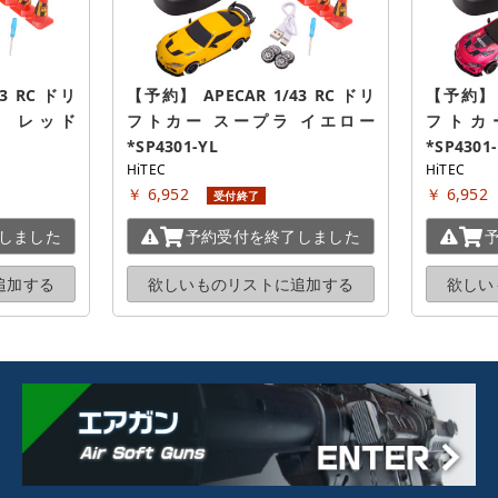
3 RC ドリ
【予約】 APECAR 1/43 RC ドリ
【予約】 A
 レッド 
フトカー スープラ イエロー 
フトカー
*SP4301-YL
*SP4301
HiTEC
HiTEC
￥ 6,952
￥ 6,952
受付終了
しました
予約受付を
終了しました
追加する
欲しいものリストに
追加する
欲しい