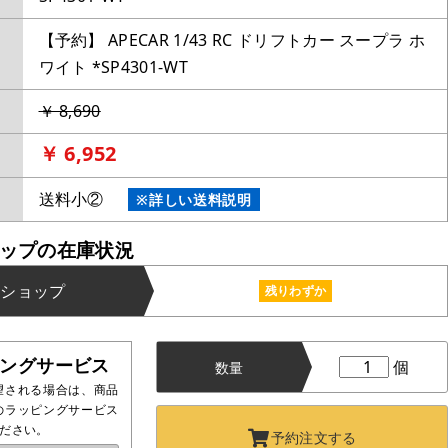
【予約】 APECAR 1/43 RC ドリフトカー スープラ ホ
ワイト *SP4301-WT
￥ 8,690
￥ 6,952
送料小②
※詳しい送料説明
ップの在庫状況
ンショップ
残りわずか
ングサービス
個
数量
望される場合は、商品
のラッピングサービス
ださい。
予約注文する