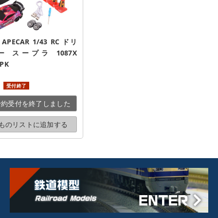
PECAR 1/43 RC ドリ
 スープラ 1087X 
-PK
受付終了
予約受付を
終了しました
ものリストに
追加する