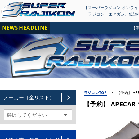
【スーパーラジコン オンラ
ラジコン
、
エアガン
、
鉄道
NEWS HEADLINE
【重要】当
ラジコンTOP
>
【予約】 APE
メーカー（全リスト）
【予約】 APECAR 