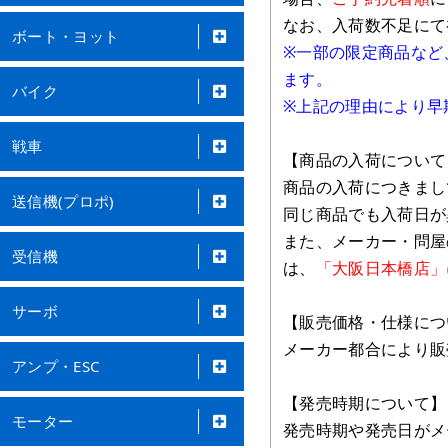
なお、入荷数不足にて
ボート・ヨット
※一部の限定商品など
ます。
バイク
※上記の理由により早
戦車
【商品の入荷について
商品の入荷につきまし
送信機(プロポ)
同じ商品でも入荷日が
また、メーカー・問屋
受信機
は、
「大阪日本橋店」
サーボ
【販売価格・仕様につ
メーカー都合により販
アンプ・ESC
【発売時期について】
モーター
発売時期や発売日がメ