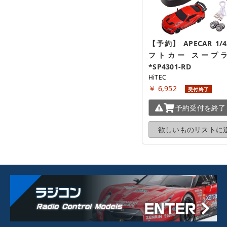
【予約】 APECAR 1/4
フトカー スープラ
*SP4301-RD
HiTEC
￥ 6,952
受付終了
予約受付を
終了
欲しいものリストに