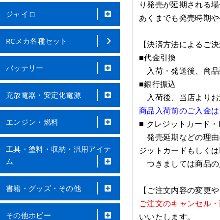
り発売が延期される場
ジャイロ
あくまでも発売時期や
RCメカ各種セット
【決済方法によるご決
■代金引換
バッテリー
入荷・発送後、商品
■銀行振込
充放電器・安定化電源
入荷後、当店よりお送
商品入荷前のご入金は
エンジン・燃料
■ クレジットカード・P
発売延期などの理由
工具・塗料・収納・汎用アイテ
ジットカードもしくはP
ム
つきましては商品の
書籍・グッズ・その他
【ご注文内容の変更や
ご注文のキャンセル・
その他ホビー
いいたします。