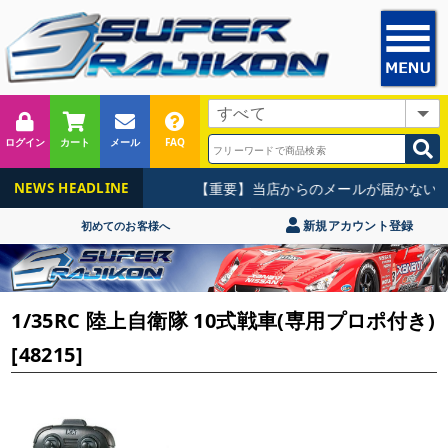
ログイン
カート
メール
FAQ
【重要】当店からのメールが届かないお
NEWS HEADLINE
新規アカウント登録
初めてのお客様へ
1/35RC 陸上自衛隊 10式戦車(専用プロポ付き)
[48215]