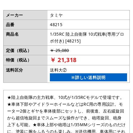
メーカー
タミヤ
品番
48215
商品名
1/35RC 陸上自衛隊 10式戦車(専用プロ
ポ付き) [48215]
定価（税込）
￥ 25,080
￥ 21,318
特価（税込）
送料区分
送料大②
※詳しい送料説明
★陸上自衛隊の主力戦車、10式が1/35RCモデルで登場です。
★車体下部やアイドラーホイールなどはRC用の専用設計。モ
ーター2個とギヤを車体後部にセットし、前後進、左右緩旋回
から超信地旋回までスムーズな操作ができ、砲塔旋回、砲身
上下も可能。★車体上部や砲塔は1/35MMシリーズのものだけ
に、塗装に腕をふるうのも楽しみ。※送信機用、車体用にそれ