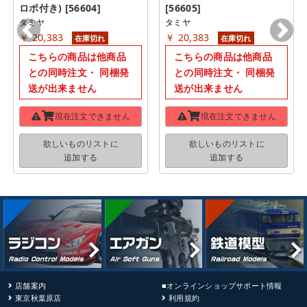
ロポ付き) [56604]
[56605]
タミヤ
タミヤ
￥ 20,383
￥ 20,383
在庫切れ
在庫切れ
こちらの商品は他商品
こちらの商品は他商品
との同時注文・ 同梱発
との同時注文・ 同梱発
送が出来ません
送が出来ません
現在注文できません
現在注文できません
欲しいものリストに
欲しいものリストに
追加する
追加する
店舗案内
■オンラインショップサポート情報
東京秋葉原店
利用規約