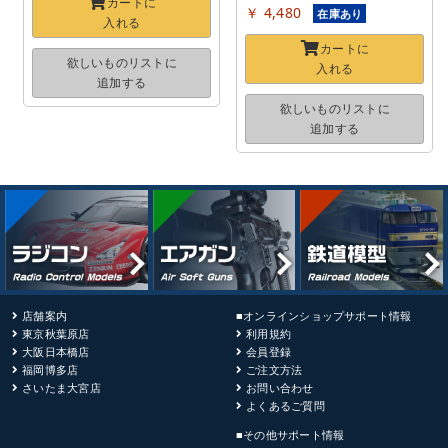
カートに
￥ 4,480
在庫あり
入れる
カートに
欲しいものリストに
入れる
追加する
欲しいものリストに
追加する
店舗案内
■オンラインショップサポート情報
東京秋葉原店
利用規約
大阪日本橋店
会員登録
福岡博多店
ご注文方法
さいたま大宮店
お問い合わせ
よくあるご質問
■その他サポート情報