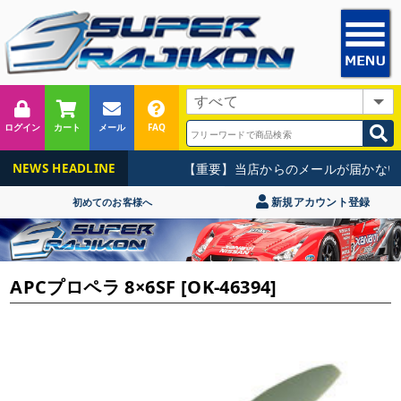
ログイン
カート
メール
FAQ
【重要】当店からのメールが届かない
NEWS HEADLINE
新規アカウント登録
初めてのお客様へ
APCプロペラ 8×6SF [OK-46394]