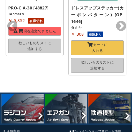
PRO-C A-30 [48827]
ドレスアップステッカー(カ
Tahmazo
ーボンパターン) [OP-
￥ 5,852
在庫切れ
1646]
タミヤ
現在注文できません
￥ 308
在庫あり
欲しいものリストに
カートに
追加する
入れる
欲しいものリストに
追加する
店舗案内
■オンラインショップサポート情報