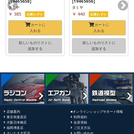
[19465658]
[19465656]
タミヤ
タミヤ
￥ 385
￥ 440
在庫わずか
在庫わずか
カートに
カートに
入れる
入れる
欲しいものリストに
欲しいものリストに
追加する
追加する
店舗案内
■オンラインショップサポート情報
東京秋葉原店
利用規約
大阪日本橋店
会員登録
福岡博多店
ご注文方法
さいたま大宮店
お問い合わせ