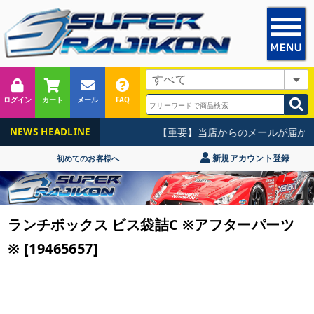
ログイン
カート
メール
FAQ
【重要】当店からのメールが届かな
NEWS HEADLINE
新規アカウント登録
初めてのお客様へ
ランチボックス ビス袋詰C ※アフターパーツ
※ [19465657]