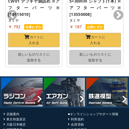
CW01 デフギヤ袋詰め ※ア
5×30mm シャフト(1本) ※
フターパーツ※ 
アフターパーツ※ 
[19115010]
[13550008]
タミヤ
タミヤ
￥ 792
￥ 187
在庫わずか
在庫わずか
カートに
カートに
入れる
入れる
欲しいものリストに
欲しいものリストに
追加する
追加する
店舗案内
■オンラインショップサポート情報
東京秋葉原店
利用規約
大阪日本橋店
会員登録