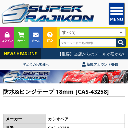
ログイン
カート
メール
FAQ
【重要】当店からのメールが届かない
NEWS HEADLINE
新規アカウント登録
初めてのお客様へ
防水&ヒンジテープ 18mm [CAS-43258]
メーカー
カシオペア
品番
CAS-43258