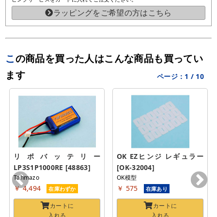
ラッピングをご希望の方はこちら
この商品を買った人はこんな商品も買ってい
ます
ページ：
1
/
10
リポバッテリー 
OK EZヒンジ レギュラー 
LP3S1P1000RE [48863]
[OK-32004]
Tahmazo
OK模型
￥ 4,494
￥ 575
在庫わずか
在庫あり
カートに
カートに
入れる
入れる