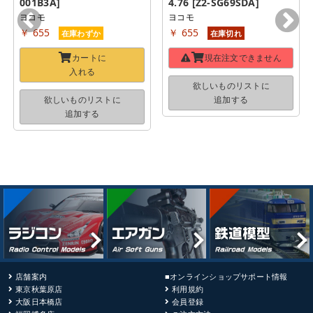
001B3A]
4.76 [Z2-SG69SDA]
ヨコモ
ヨコモ
￥ 655
￥ 655
在庫わずか
在庫切れ
カートに
現在注文できません
入れる
欲しいものリストに
欲しいものリストに
追加する
追加する
店舗案内
■オンラインショップサポート情報
東京秋葉原店
利用規約
大阪日本橋店
会員登録