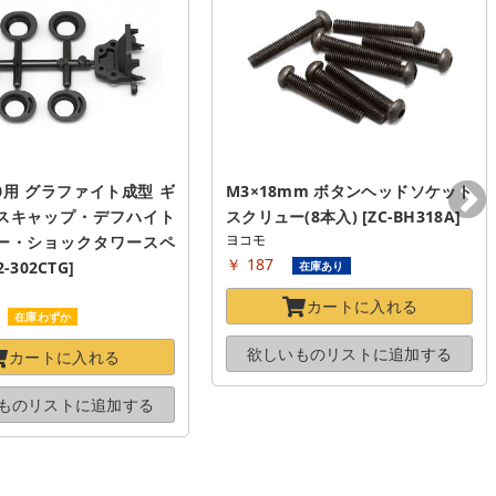
2.0用 グラファイト成型 ギ
M3×18mm ボタンヘッドソケット
スキャップ・デフハイト
スクリュー(8本入) [ZC-BH318A]
ヨコモ
ー・ショックタワースペ
￥ 187
-302CTG]
在庫あり
カートに
入れる
在庫わずか
欲しいものリストに
追加する
カートに
入れる
ものリストに
追加する