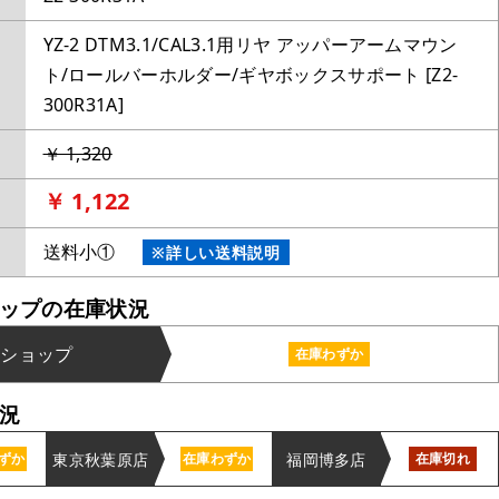
YZ-2 DTM3.1/CAL3.1用リヤ アッパーアームマウン
ト/ロールバーホルダー/ギヤボックスサポート [Z2-
300R31A]
￥ 1,320
￥ 1,122
送料小①
※詳しい送料説明
ップの在庫状況
ンショップ
在庫わずか
況
東京秋葉原店
福岡博多店
ずか
在庫わずか
在庫切れ