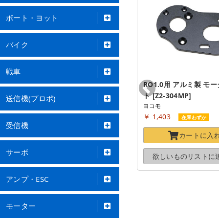
ボート・ヨット
バイク
戦車
SO3.0用 グラファイト製 リヤ シ
RO1.0用 アルミ製 モ
ョックタワー [SO-018]
ト [Z2-304MP]
送信機(プロポ)
ヨコモ
ヨコモ
￥ 2,244
￥ 1,403
在庫わずか
在庫わずか
受信機
カートに
入れる
カートに
入
サーボ
欲しいものリストに
追加する
欲しいものリストに
アンプ・ESC
モーター