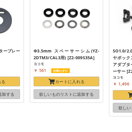
ータープレー
Φ3.5mm スペーサーシム(YZ-
SO1.0/
2DTM3/CAL3用) [Z2-009S35A]
ヤボック
ヨコモ
アダプタ
￥ 561
ーサー [Z2
在庫わずか
ヨコモ
れる
カートに
入れる
￥ 1,496
追加する
欲しいものリストに
追加する
欲しい