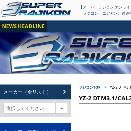
【スーパーラジコン オンラ
ラジコン
、
エアガン
、
鉄道
NEWS HEADLINE
【重
ラジコンTOP
>
YZ-2 DT
メーカー（全リスト）
YZ-2 DTM3.1