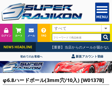
ログイン
カート
メール
FAQ
【重要】当店からのメールが届かない
NEWS HEADLINE
新規アカウント登録
初めてのお客様へ
φ6.8ハードボール(3mm穴/10入) [W0137B]