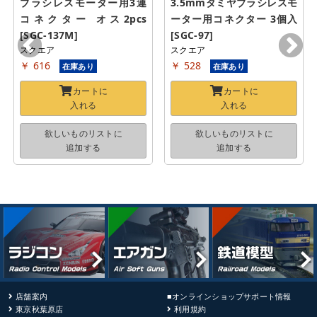
ブラシレスモーター用3連
3.5mmタミヤブラシレスモ
コネクター オス2pcs 
ーター用コネクター 3個入 
[SGC-137M]
[SGC-97]
スクエア
スクエア
￥ 616
￥ 528
在庫あり
在庫あり
カートに
カートに
入れる
入れる
欲しいものリストに
欲しいものリストに
追加する
追加する
店舗案内
■オンラインショップサポート情報
東京秋葉原店
利用規約