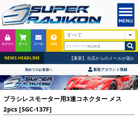
ログイン
カート
メール
FAQ
【重要】当店からのメールが届かな
NEWS HEADLINE
新規アカウント登録
初めてのお客様へ
ブラシレスモーター用3連コネクター メス
2pcs [SGC-137F]