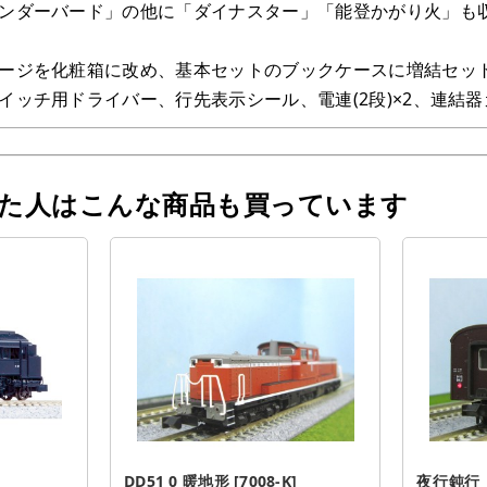
ンダーバード」の他に「ダイナスター」「能登かがり火」も収録(
ージを化粧箱に改め、基本セットのブックケースに増結セッ
イッチ用ドライバー、行先表示シール、電連(2段)×2、連結器
った人はこんな商品も買っています
DD51 0 暖地形 [7008-K]
夜行鈍行「