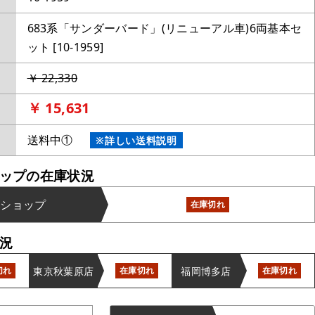
683系「サンダーバード」(リニューアル車)6両基本セ
ット [10-1959]
￥ 22,330
￥ 15,631
送料中①
※詳しい送料説明
ップの在庫状況
ンショップ
在庫切れ
況
東京秋葉原店
福岡博多店
切れ
在庫切れ
在庫切れ