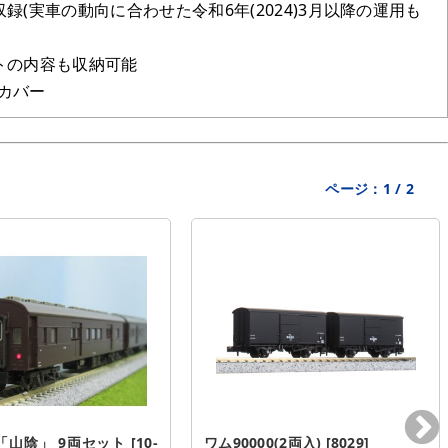
実車の動向に合わせた令和6年(2024)3月以降の運用も
トの内容も収納可能
カバー
ページ：
1
/
2
山陰」 9両セット [10-
ワム90000(2両入) [8029]