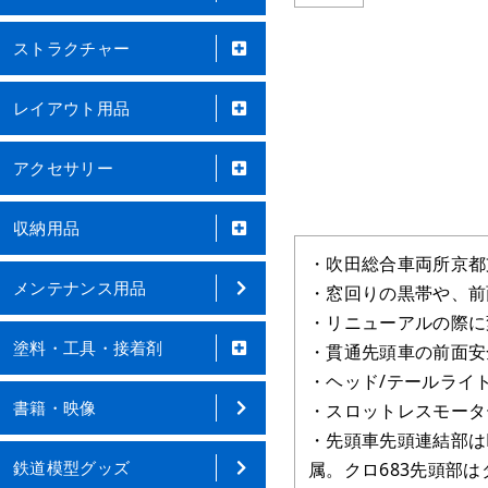
ストラクチャー
レイアウト用品
アクセサリー
収納用品
・吹田総合車両所京都
メンテナンス用品
・窓回りの黒帯や、前
・リニューアルの際に
塗料・工具・接着剤
・貫通先頭車の前面安
・ヘッド/テールライト
書籍・映像
・スロットレスモータ
・先頭車先頭連結部はK
鉄道模型グッズ
属。クロ683先頭部