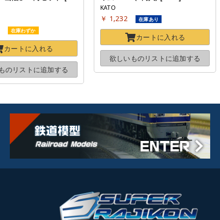
KATO
￥ 1,232
在庫あり
0
在庫わずか
カートに
入れる
カートに
入れる
欲しいものリストに
追加する
ものリストに
追加する