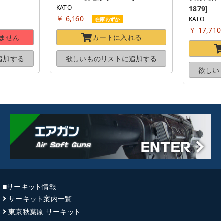
KATO
1879]
￥ 6,160
KATO
在庫わずか
￥ 17,71
ません
カートに
入れる
追加する
欲しいものリストに
追加する
欲しい
■サーキット情報
サーキット案内一覧
東京秋葉原 サーキット