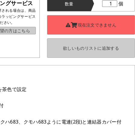
ングサービス
個
数量
望される場合は、商品
のラッピングサービス
ださい。
現在注文できません
望の方はこちら
欲しいものリストに
追加する
を茶色で設定
付
クハ683、クモハ683ように電連(2段)と連結器カバー付