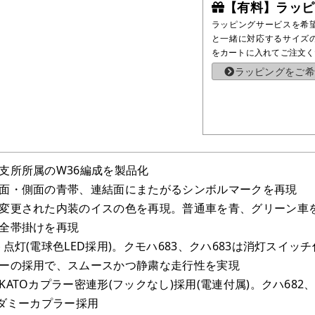
【有料】ラッピ
ラッピングサービスを希
と一緒に対応するサイズ
をカートに入れてご注文く
ラッピングをご希
支所所属のW36編成を製品化
面・側面の青帯、連結面にまたがるシンボルマークを再現
変更された内装のイスの色を再現。普通車を青、グリーン車
全帯掛けを再現
点灯(電球色LED採用)。クモハ683、クハ683は消灯スイッチ
ーの採用で、スムースかつ静粛な走行性を実現
ATOカプラー密連形(フックなし)採用(電連付属)。クハ682、
はダミーカプラー採用