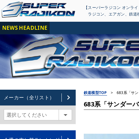
【スーパーラジコン オンラ
ラジコン
、
エアガン
、
鉄道
NEWS HEADLINE
【重
鉄道模型TOP
>
683系「サン
メーカー（全リスト）
683系「サンダーバー