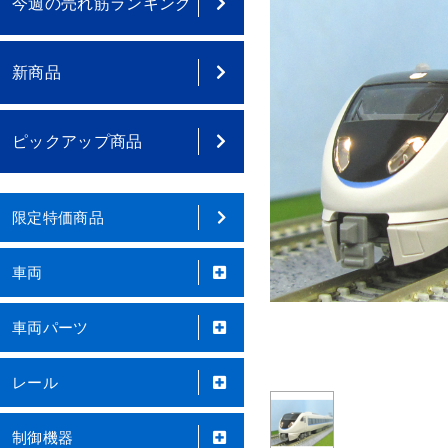
今週の売れ筋ランキング
新商品
ピックアップ商品
限定特価商品
車両
車両パーツ
レール
制御機器