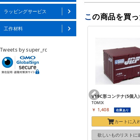
ラッピングサービス
この商品を買
工作材料
Tweets by super_rc
30D形コンテナ(3個入) [3305]
V19C形コンテナ(5個入) [
TOMIX
TOMIX
￥ 1,408
￥ 1,408
在庫あり
在庫あり
カートに
入れる
カートに
入
欲しいものリストに
追加する
欲しいものリストに