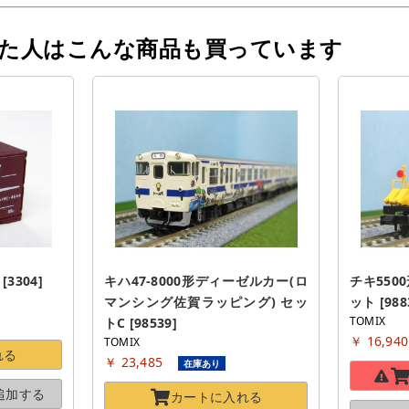
った人はこんな商品も買っています
3304]
キハ47-8000形ディーゼルカー(ロ
チキ550
マンシング佐賀ラッピング) セッ
ット [988
TOMIX
トC [98539]
￥ 16,94
TOMIX
れる
￥ 23,485
在庫あり
追加する
カートに
入れる