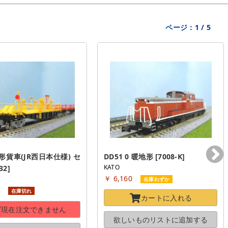
ページ：
1
/
5
0形貨車(JR西日本仕様) セ
DD51 0 暖地形 [7008-K]
KATO
32]
￥ 6,160
在庫わずか
0
在庫切れ
カートに
入れる
現在注文できません
欲しいものリストに
追加する