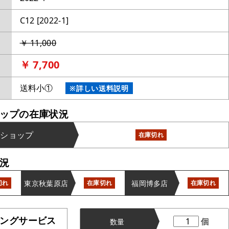
C12 [2022-1]
￥ 11,000
￥ 7,700
送料小①
※詳しい送料説明
ップの在庫状況
ンショップ
在庫切れ
況
東京秋葉原店
福岡博多店
切れ
在庫切れ
在庫切れ
ングサービス
個
数量