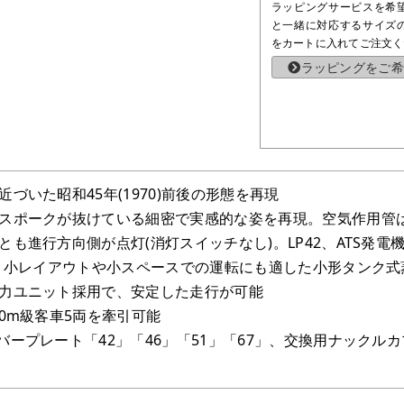
ラッピングサービスを希
と一緒に対応するサイズ
をカートに入れてご注文く
ラッピングをご希
づいた昭和45年(1970)前後の形態を再現
スポークが抜けている細密で実感的な姿を再現。空気作用管
とも進行方向側が点灯(消灯スイッチなし)。LP42、ATS発
0。小レイアウトや小スペースでの運転にも適した小形タンク式
力ユニット採用で、安定した走行が可能
0m級客車5両を牽引可能
ープレート「42」「46」「51」「67」、交換用ナックルカ