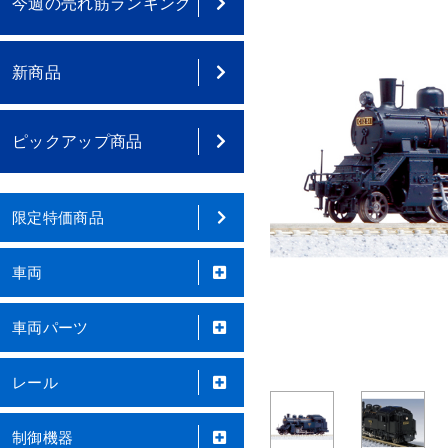
今週の売れ筋ランキング
新商品
ピックアップ商品
限定特価商品
車両
車両パーツ
レール
制御機器