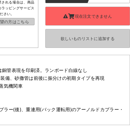
望される場合は、商品
のラッピングサービス
ださい。
現在注文できません
望の方はこちら
欲しいものリストに
追加する
は銅管表現を印刷済。ランボード白線なし
電機装備、砂撒管は前後に振分けの初期タイプを再現
蒸気機関車
プラー(後)、重連用(バック運転用)のアーノルドカプラー・