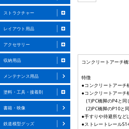
ストラクチャー
レイアウト用品
アクセサリー
収納用品
コンクリートアーチ橋S
メンテナンス用品
特徴
●コンクリートアーチ橋
塗料・工具・接着剤
●コンクリートアーチ
(1)PC橋脚のP4と
書籍・映像
(2)PC橋脚のP10
●手すりや待避所など
鉄道模型グッズ
●ストレートレールS14