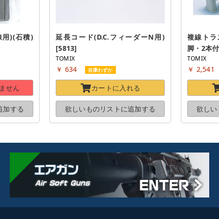
)(石積) 
延長コード(D.C.フィーダーN用) 
複線トラス
[5813]
脚・2本付) 
TOMIX
TOMIX
￥ 634
￥ 2,541
在庫わずか
ません
カートに
入れる
追加する
欲しいものリストに
追加する
欲しい