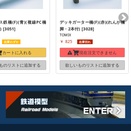
鉄橋(F)(青)(複線PC橋
デッキガーター橋(F)(赤)(れんが橋
[3051]
脚・2本付) [3028]
TOMIX
￥ 825
在庫わずか
在庫切れ
カートに
入れる
現在注文できません
ものリストに
追加する
欲しいものリストに
追加する