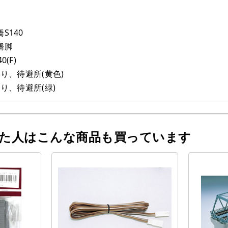
S140
橋脚
(F)
すり、待避所(黄色)
り、待避所(緑)
った人はこんな商品も買っています