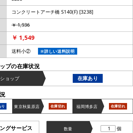
コンクリートアーチ橋 S140(F) [3238]
￥ 1,936
￥ 1,549
送料小②
※詳しい送料説明
ップの在庫状況
在庫あり
ンショップ
況
東京秋葉原店
福岡博多店
あり
在庫切れ
在庫切れ
ングサービス
個
数量