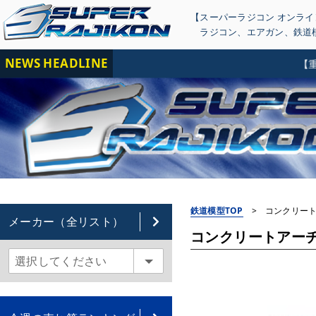
【スーパーラジコン オンラ
ラジコン
、
エアガン
、
鉄道
NEWS HEADLINE
【重要
鉄道模型TOP
>
コンクリートアー
メーカー（全リスト）
コンクリートアーチ橋 S