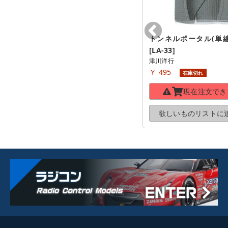
トンネルポータル(単線用
[LA-33]
津川洋行
￥ 495
在庫切れ
現在注文でき
欲しいものリストに