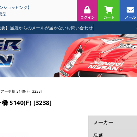
インショッピング】
模型
ログイン
カート
メール
】当店からのメールが届かないお問い合わせに関して
チ橋 S140(F) [3238]
140(F) [3238]
メーカー
品番