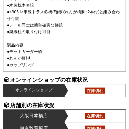
●木製枕木表現
●<3031>単線トラス鉄橋(F)(赤)(れんが橋脚･2本付)と組み合わ
せ可能
●レール同士は簡単確実な接続
●架線柱の取り付け可能
製品内容
●デッキガーダー橋
●れんが橋脚
●カップリング
オンラインショップの在庫状況
オンラインショップ
在庫切れ
店舗別の在庫状況
大阪日本橋店
在庫切れ
東京秋葉原店
在庫切れ