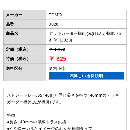
メーカー
TOMIX
品番
3028
商品名
デッキガーター橋(F)(赤)(れんが橋脚・2
本付) [3028]
定価（税込）
￥ 1,100
￥ 825
特価（税込）
送料区分
送料小①
※詳しい送料説明
ストレートレールS140(F)と同じ長さを持つ140mmのデッキ
ガーダー橋(れんが橋脚)です。
特徴
●長さ140ｍｍの単線トラス鉄橋
●ややローカルなイメージのれんが橋脚タイプ