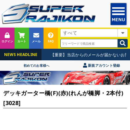
ログイン
カート
メール
FAQ
【重要】当店からのメールが届かないお問い
NEWS HEADLINE
新規アカウント登録
初めてのお客様へ
デッキガーター橋(F)(赤)(れんが橋脚・2本付)
[3028]