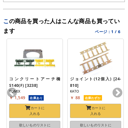
この商品を買った人はこんな商品も買ってい
ます
ページ：
1
/
6
コンクリートアーチ橋 
ジョイント(12個入) [24-
S140(F) [3238]
810]
TOMIX
KATO
￥ 1,549
￥ 88
在庫あり
在庫わずか
カートに
カートに
入れる
入れる
欲しいものリストに
欲しいものリストに