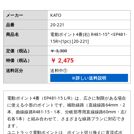
メーカー
KATO
品番
20-221
商品名
電動ポイント4番(右) R481-15° <EP481-
15R>(1pc) [20-221]
定価（税込）
￥ 3,300
￥ 2,475
特価（税込）
送料区分
送料中①
※詳しい送料説明
電動ポイント4番（EP481-15 L/R）は、広さに制限がある場合
に使える小形のポイントです。補助線路（直線線路64mm・2
本、曲線線路R481-15・1本、分岐部専用直線線路60mm・左/
右各1本）と組み合わせて、さまざまな線路プランに対応でき
ます。
ユニトラック電動ポイントは、ポイント切り換えに直流式ポ