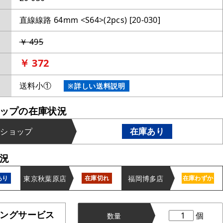
直線線路 64mm <S64>(2pcs) [20-030]
￥ 495
￥ 372
送料小①
※詳しい送料説明
ップの在庫状況
在庫あり
ンショップ
況
東京秋葉原店
福岡博多店
あり
在庫切れ
在庫わずか
ングサービス
個
数量