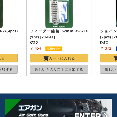
(4pcs) 
フィーダー線路 62mm <S62F>
ジョイント
(1pc) [20-041]
(2pcs) [2
KATO
KATO
￥ 454
￥ 372
在庫わずか
れる
カートに
入れる
追加する
欲しいものリストに
追加する
欲しい