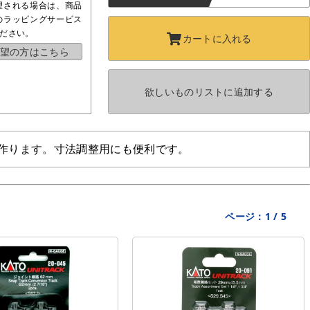
望される場合は、商品
のラッピングサービス
ださい。
カートに
入れる
望の方はこちら
欲しいものリストに
追加する
を作ります。寸法調整用にも便利です。
ページ：
1
/
5