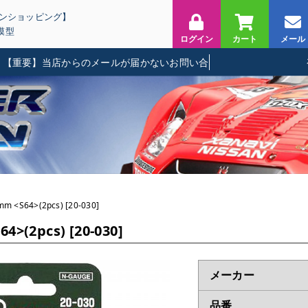
インショッピング】
模型
ログイン
カート
メール
要】当店からのメールが届かないお問い合わせに関して
 <S64>(2pcs) [20-030]
>(2pcs) [20-030]
メーカー
品番