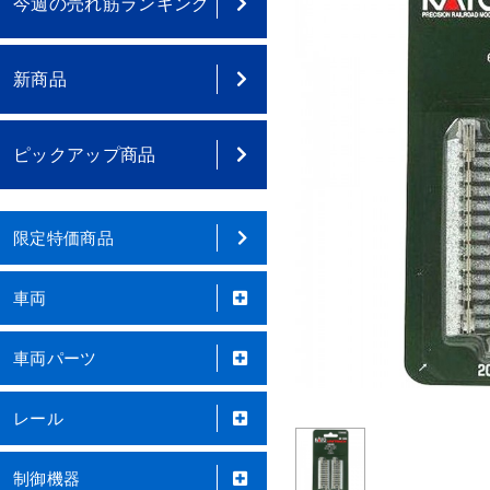
今週の売れ筋ランキング
新商品
ピックアップ商品
限定特価商品
車両
車両パーツ
レール
制御機器