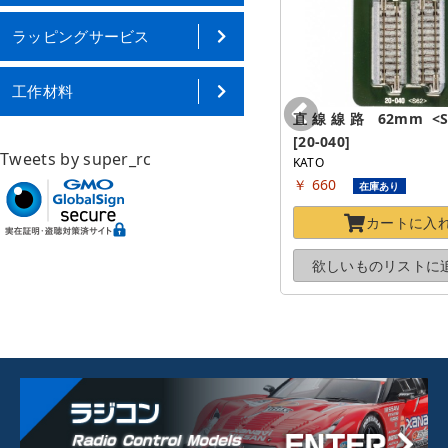
ラッピングサービス
工作材料
延長コード(D.C.フィーダーN用) 
直線線路 62mm <S62>
[5813]
[20-040]
Tweets by super_rc
TOMIX
KATO
￥ 634
￥ 660
在庫わずか
在庫あり
カートに
入れる
カートに
入
欲しいものリストに
追加する
欲しいものリストに