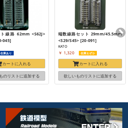
線路 62mm <S62J>
端数線路セット 29mm/45.5mm 
0-045]
<S29/S45> [20-091]
KATO
￥ 1,320
在庫あり
在庫わずか
カートに
入れる
カートに
入れる
ものリストに
追加する
欲しいものリストに
追加する