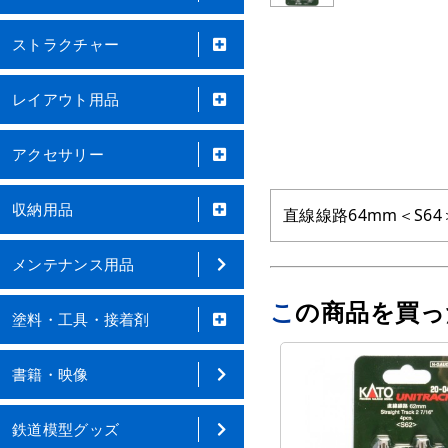
ストラクチャー
レイアウト用品
アクセサリー
収納用品
直線線路64mm＜S
メンテナンス用品
この商品を買
塗料・工具・接着剤
書籍・映像
鉄道模型グッズ