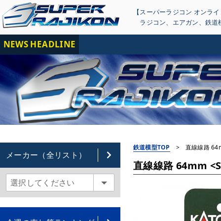
【スーパーラジコン オンラ
ラジコン
、
エアガン
、
鉄道
NEWS HEADLINE
【重
鉄道模型TOP
>
直線線路 64mm
メーカー（全リスト）
直線線路 64mm <S64