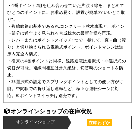
・4番ポイント2組を組み合わせていた片渡り線を、まとめて
ひとつのポイントに。お求め易く、設置が簡単の“いいとこ取
り”。
・複線線路の基本であるPCコンクリート枕木表現と、ポイン
ト部分は近年よく見られる合成枕木の最新仕様を再現。
・レバーまたはポイントスイッチ1つで一括して、直⇔曲（渡
り）と切り換えられる電動式ポイント。ポイントマシンは道
床内完全内装式。
・従来の4番ポイントと同様、線路通電は選択式・非選択式の
切替が可能。複線間相互は永久絶縁、切替時のショートを防
止。
・非選択式の設定でスプリングポイントとしての使い方が可
能。中間駅での折り返し運転など、様々な運転シーンに対
応。※ポイントスイッチは別売です。
オンラインショップの在庫状況
オンラインショップ
在庫わずか