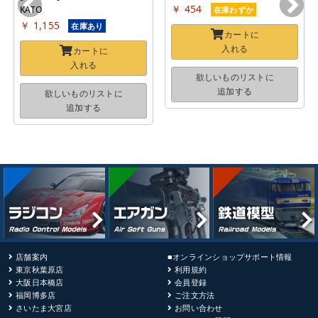
￥ 454
KATO
在庫わずか
￥ 1,155
在庫あり
カートに
入れる
カートに
入れる
欲しいものリストに
追加する
欲しいものリストに
追加する
店舗案内
■オンラインショップサポート情報
東京秋葉原店
利用規約
大阪日本橋店
会員登録
福岡博多店
ご注文方法
さいたま大宮店
お問い合わせ