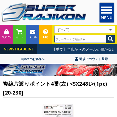
ログイン
カート
メール
FAQ
【重要】当店からのメールが届かないお
NEWS HEADLINE
新規アカウント登録
初めてのお客様へ
複線片渡りポイント4番(左) <SX248L>(1pc)
[20-230]