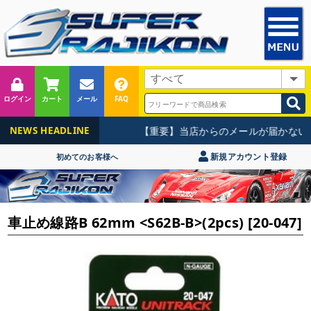
ログイン
カート
メール
FAQ
【重要】当店からのメールが届かないお
NEWS HEADLINE
新規アカウント登録
初めてのお客様へ
車止め線路B 62mm <S62B-B>(2pcs) [20-047]