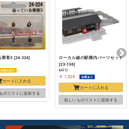
客3 [24-224]
ローカル線の駅構内パーツセット 
[23-136]
KATO
在庫わずか
￥ 1,320
在庫あり
カートに
入れる
カートに
入れる
ものリストに
追加する
欲しいものリストに
追加する