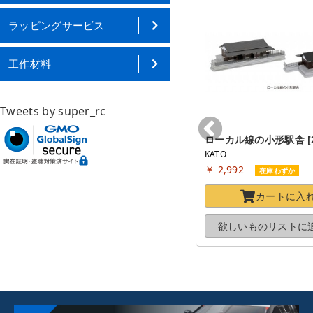
ラッピングサービス
工作材料
Tweets by super_rc
ローカル線の小形駅舎 [23
KATO
￥ 2,992
在庫わずか
カートに
入
欲しいものリストに