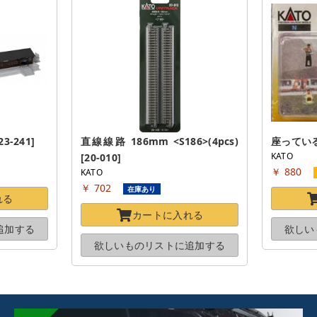
-241]
直線線路 186mm <S186>(4pcs) 
座っている乗
KATO
[20-010]
￥ 880
KATO
￥ 702
在庫あり
れる
カートに
入れる
追加する
欲しい
欲しいものリストに
追加する