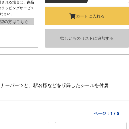
望される場合は、商品
のラッピングサービス
ださい。
カートに
入れる
望の方はこちら
欲しいものリストに
追加する
ンナーパーツと、駅名標などを収録したシールを付属
ページ：
1
/
5