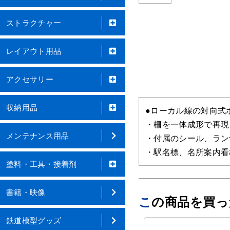
ストラクチャー
レイアウト用品
アクセサリー
収納用品
●ローカル線の対向式ホ
・柵を一体成形で再現
メンテナンス用品
・付属のシール、ラン
・駅名標、名所案内看
塗料・工具・接着剤
書籍・映像
この商品を買
鉄道模型グッズ