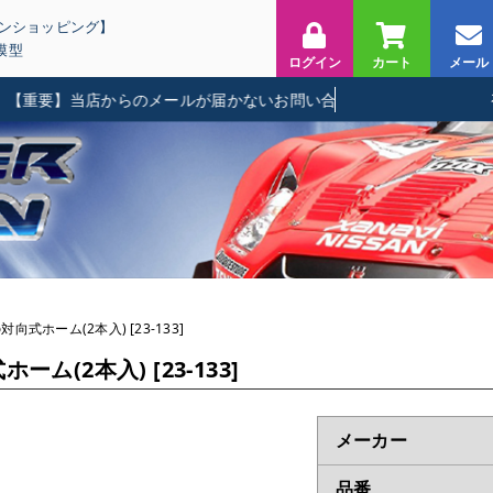
インショッピング】
模型
ログイン
カート
メール
重要】当店からのメールが届かないお問い合わせに関して
向式ホーム(2本入) [23-133]
ム(2本入) [23-133]
メーカー
品番