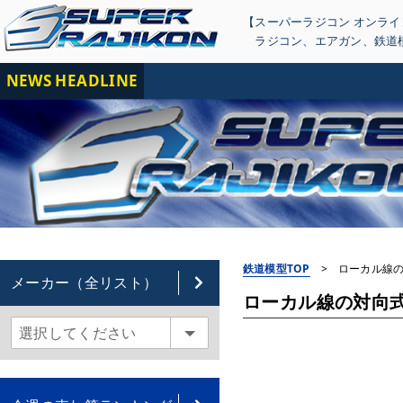
【スーパーラジコン オンラ
ラジコン
、
エアガン
、
鉄道
NEWS HEADLINE
【
鉄道模型TOP
>
ローカル線の対
メーカー（全リスト）
ローカル線の対向式ホー