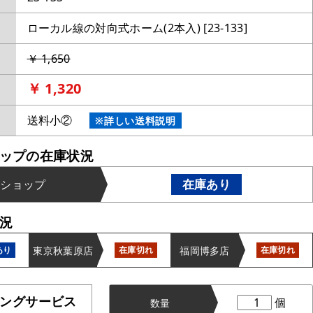
ローカル線の対向式ホーム(2本入) [23-133]
￥ 1,650
￥ 1,320
送料小②
※詳しい送料説明
ップの在庫状況
在庫あり
ンショップ
況
東京秋葉原店
福岡博多店
あり
在庫切れ
在庫切れ
ングサービス
個
数量