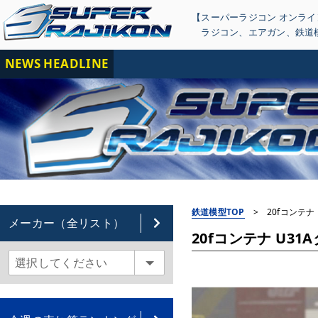
【スーパーラジコン オンラ
ラジコン
、
エアガン
、
鉄道
NEWS HEADLINE
【重
鉄道模型TOP
>
20fコンテナ 
メーカー（全リスト）
20fコンテナ U31Aタ