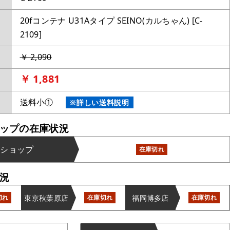
20fコンテナ U31Aタイプ SEINO(カルちゃん) [C-
2109]
￥ 2,090
￥ 1,881
送料小①
※詳しい送料説明
ップの在庫状況
ンショップ
在庫切れ
況
東京秋葉原店
福岡博多店
切れ
在庫切れ
在庫切れ