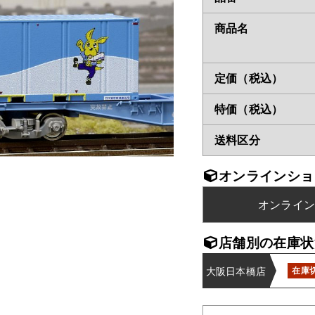
商品名
定価（税込）
特価（税込）
送料区分
オンラインショ
オンライ
店舗別の在庫状
大阪日本橋店
在庫