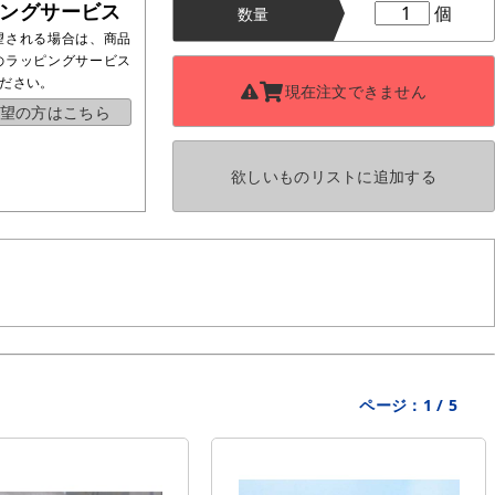
ングサービス
個
数量
望される場合は、商品
のラッピングサービス
ださい。
現在注文できません
望の方はこちら
欲しいものリストに
追加する
ページ：
1
/
5