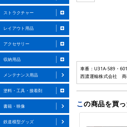
ストラクチャー
レイアウト用品
アクセサリー
収納用品
車番：U31A‐589・60
メンテナンス用品
西濃運輸株式会社 商
塗料・工具・接着剤
この商品を買
書籍・映像
鉄道模型グッズ