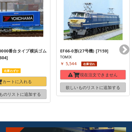
-30000番台タイプ横浜ゴム
EF66-0形(27号機) [7159]
TOMIX
604]
￥ 5,544
在庫切れ
在庫わずか
現在注文できません
カートに
入れる
欲しいものリストに
追加する
ものリストに
追加する