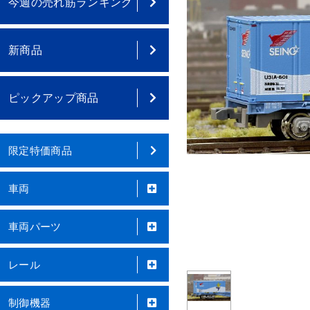
今週の売れ筋ランキング
新商品
ピックアップ商品
限定特価商品
車両
車両パーツ
レール
制御機器