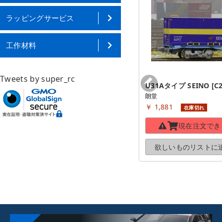
ラッピングサービス
工作材料
Tweets by super_rc
20fコンテナ U30Aタイプ 西濃カ
U31Aタイプ SEINO [C2
朗堂
ンガルー便(旧塗装) 水色 [C-2506]
￥ 1,881
朗堂
在庫切れ
￥ 1,782
在庫切れ
現在注文でき
現在注文できません
欲しいものリストに
欲しいものリストに
追加する