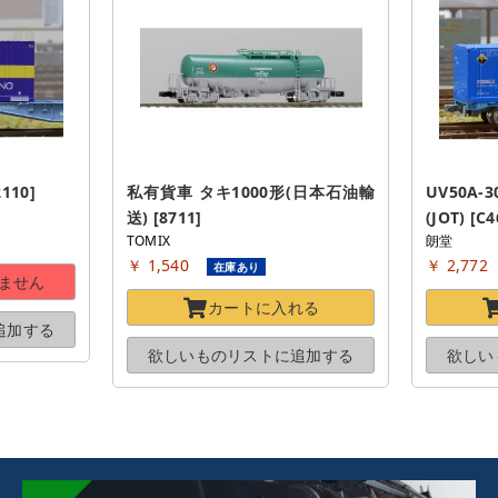
110]
私有貨車 タキ1000形(日本石油輸
UV50A
送) [8711]
(JOT) [C4
TOMIX
朗堂
￥ 1,540
￥ 2,772
在庫あり
ません
カートに
入れる
追加する
欲しいものリストに
追加する
欲しい