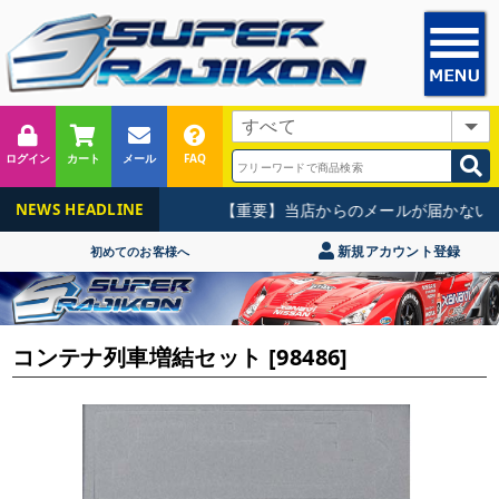
ログイン
カート
メール
FAQ
【重要】当店からのメールが届かないお
NEWS HEADLINE
新規アカウント登録
初めてのお客様へ
コンテナ列車増結セット [98486]