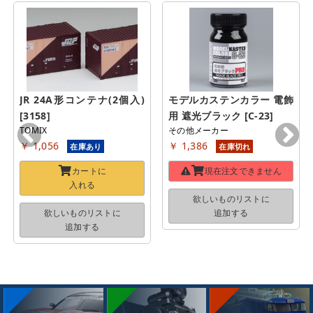
JR 24A形コンテナ(2個入) 
モデルカステンカラー 電飾
[3158]
用 遮光ブラック [C-23]
TOMIX
その他メーカー
￥ 1,056
￥ 1,386
在庫あり
在庫切れ
カートに
現在注文できません
入れる
欲しいものリストに
欲しいものリストに
追加する
追加する