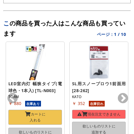
この商品を買った人はこんな商品も買ってい
ます
ページ：
1
/
10
LED室内灯 幅狭タイプ(電
SL用スノープロウ1前面用 
球色・1本入) [TL-N003]
[28-262]
TORM
KATO
￥ 880
￥ 352
在庫あり
在庫切れ
カートに
現在注文できません
入れる
欲しいものリストに
欲しいものリストに
追加する