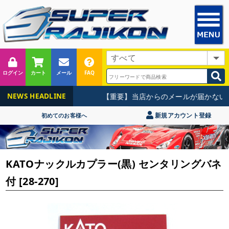
ログイン
カート
メール
FAQ
【重要】当店からのメールが届かないお
NEWS HEADLINE
新規アカウント登録
初めてのお客様へ
KATOナックルカプラー(黒) センタリングバネ
付 [28-270]