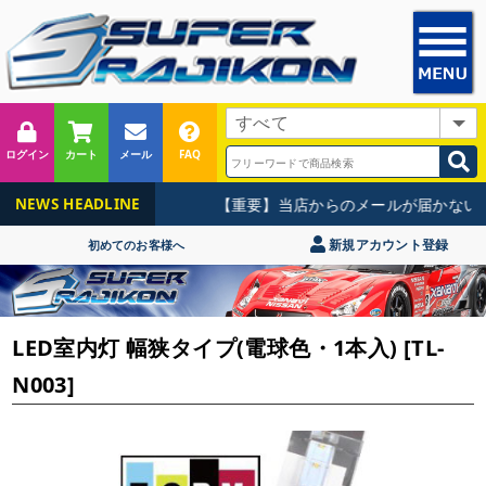
ログイン
カート
メール
FAQ
【重要】当店からのメールが届かないお
NEWS HEADLINE
新規アカウント登録
初めてのお客様へ
LED室内灯 幅狭タイプ(電球色・1本入) [TL-
N003]