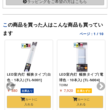
ラッピングをご希望の方はこちら
この商品を買った人はこんな商品も買ってい
ます
ページ：
1
/
10
LED室内灯 幅狭タイプ(白
LED室内灯 幅狭タイプ(電
色・1本入) [TL-N001]
球色・10本入) [TL-N004]
TORM
TORM
￥ 880
￥ 7,920
在庫あり
在庫わずか
カートに
カートに
入れる
入れる