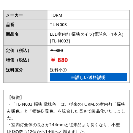
メーカー
TORM
品番
TL-N003
商品名
LED室内灯 幅狭タイプ(電球色・1本入)
[TL-N003]
定価（税込）
￥ 880
￥ 880
特価（税込）
送料区分
送料小①
※詳しい送料説明
【特徴】
・「TL-N003 幅狭 電球色」は、従来のTORM.の室内灯「幅狭
A 暖色」と「幅狭B 暖色」を統合した長さで製品化いたしまし
た。
・室内灯全体の長さが144mmと従来品より長くなり、小型
LEDの数も12個から14個へと増えました。