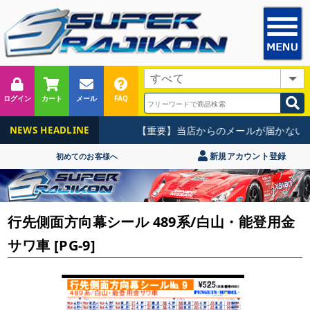
ログイン
カート
メール
FAQ
【重要】当店からのメールが届かないお
NEWS HEADLINE
新規アカウント登録
初めてのお客様へ
行先側面方向幕シール 489系/白山・能登用金
サワ車 [PG-9]