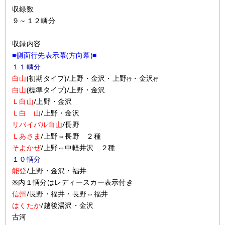
収録数
９～１２輌分
収録内容
■側面行先表示幕(方向幕)■
１１輌分
白山
(初期タイプ)/上野・金沢・上野
・金沢
行
行
白山
(標準タイプ)/上野・金沢
Ｌ白山
/上野・金沢
Ｌ白 山
/上野・金沢
リバイバル白山
/長野
Ｌあさま
/上野⇔長野 ２種
そよかぜ
/上野⇔中軽井沢 ２種
１０輌分
能登
/上野・金沢・福井
※内１輌分はレディースカー表示付き
信州
/長野・福井・長野⇔福井
はくたか
/越後湯沢・金沢
古河