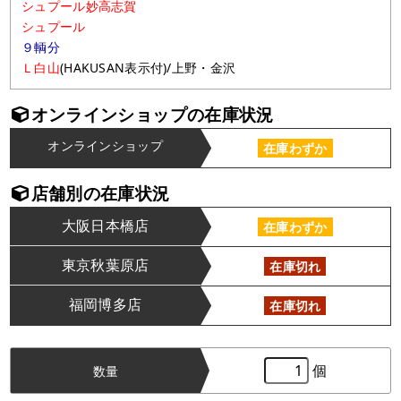
シュプール妙高志賀
シュプール
９輌分
Ｌ白山
(HAKUSAN表示付)/上野・金沢
オンラインショップの在庫状況
オンラインショップ
在庫わずか
店舗別の在庫状況
大阪日本橋店
在庫わずか
東京秋葉原店
在庫切れ
福岡博多店
在庫切れ
個
数量