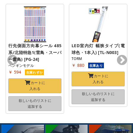
行先側面方向幕シール 485
LED室内灯 幅狭タイプ(電
系/北陸特急1(雷鳥・スーパ
球色・1本入) [TL-N003]
TORM
ー雷鳥) [PG-24]
￥ 880
ペンギンモデル
在庫あり
￥ 594
在庫わずか
カートに
入れる
カートに
入れる
欲しいものリストに
追加する
欲しいものリストに
追加する