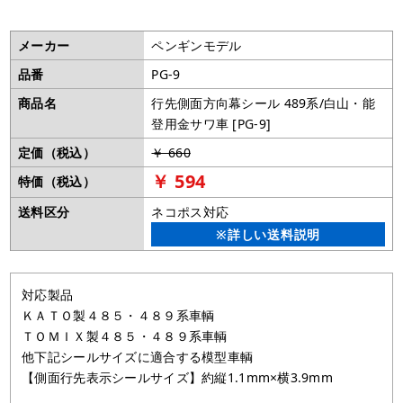
メーカー
ペンギンモデル
品番
PG-9
商品名
行先側面方向幕シール 489系/白山・能
登用金サワ車 [PG-9]
定価（税込）
￥ 660
￥ 594
特価（税込）
送料区分
ネコポス対応
※詳しい送料説明
対応製品
ＫＡＴＯ製４８５・４８９系車輌
ＴＯＭＩＸ製４８５・４８９系車輌
他下記シールサイズに適合する模型車輌
【側面行先表示シールサイズ】約縦1.1mm×横3.9mm