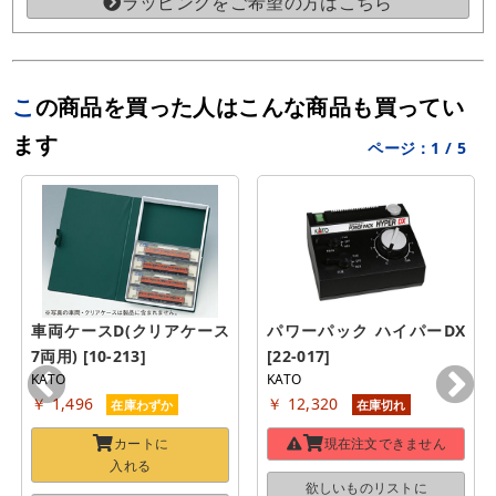
ラッピングをご希望の方はこちら
この商品を買った人はこんな商品も買ってい
ます
ページ：
1
/
5
車両ケースD(クリアケース
パワーパック ハイパーDX 
7両用) [10-213]
[22-017]
KATO
KATO
￥ 1,496
￥ 12,320
在庫わずか
在庫切れ
カートに
現在注文できません
入れる
欲しいものリストに