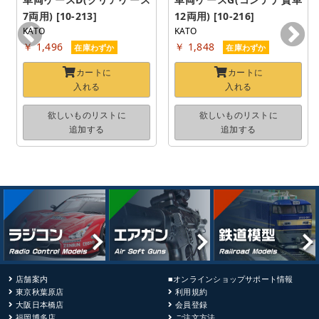
7両用) [10-213]
12両用) [10-216]
KATO
KATO
￥ 1,496
￥ 1,848
在庫わずか
在庫わずか
カートに
カートに
入れる
入れる
欲しいものリストに
欲しいものリストに
追加する
追加する
店舗案内
■オンラインショップサポート情報
東京秋葉原店
利用規約
大阪日本橋店
会員登録
福岡博多店
ご注文方法